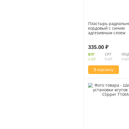
Пластырь радиаль
кордовый с синим
адгезивным слоем
106х180мм (2 слоя к
Clipper К723
335.00 ₽
ВЛГ
СРТ
ПОД
2 ШТ.
0 ШТ.
0 ШТ
В корзину