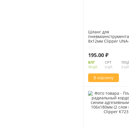
Шланг для
пневмоинструмента
8х12мм Clipper UNA
195.00 ₽
ВЛГ
СРТ
ПОД
70 ШТ.
0 ШТ.
0 ШТ
В корзину