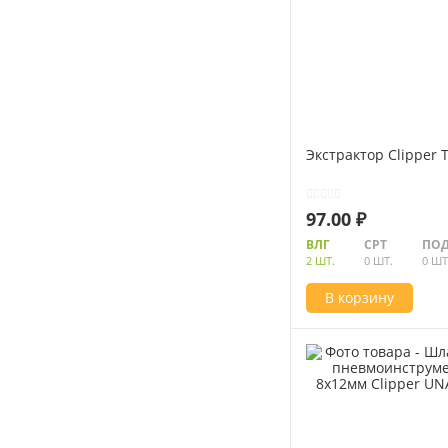
Экстрактор Clipper 
97.00 ₽
ВЛГ
СРТ
ПОД
2 ШТ.
0 ШТ.
0 ШТ
В корзину