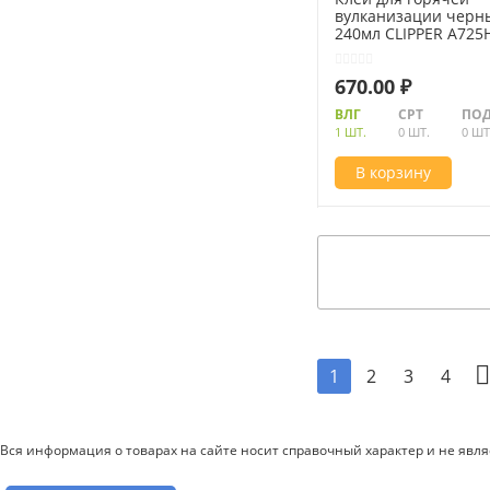
вулканизации черн
240мл CLIPPER A725
670.00 ₽
ВЛГ
СРТ
ПОД
1 ШТ.
0 ШТ.
0 ШТ
В корзину
2
3
4
1
Вся информация о товарах на сайте носит справочный характер и не явл