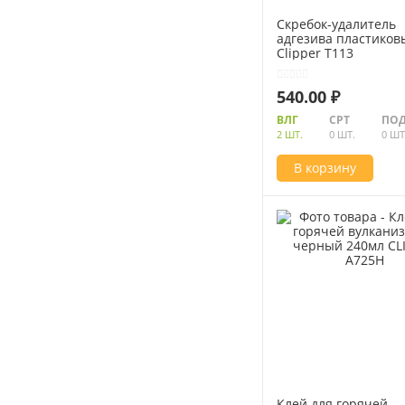
Скребок-удалитель
адгезива пластиков
Clipper T113
540.00 ₽
ВЛГ
СРТ
ПОД
2 ШТ.
0 ШТ.
0 ШТ
В корзину
Клей для горячей