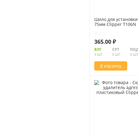
Шило для установки
75мм Clipper T106N
365.00 ₽
ВЛГ
СРТ
ПОД
3 ШТ.
0 ШТ.
0 ШТ
В корзину