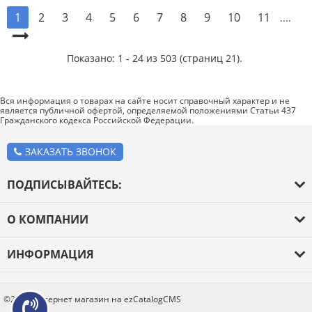
2
3
4
5
6
7
8
9
10
11
1
....
Показано: 1 - 24 из 503 (страниц 21).
Вся информация о товарах на сайте носит справочный характер и не
является публичной офертой, определяемой положениями Статьи 437
Гражданского кодекса Российской Федерации.
ЗАКАЗАТЬ ЗВОНОК
ПОДПИСЫВАЙТЕСЬ:
О КОМПАНИИ
О компании
ИНФОРМАЦИЯ
Оплата и доставка
Каталог товаров
Новости
Блог
©2026 Интернет магазин на ezCatalogCMS
Контакты