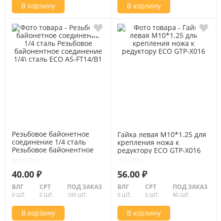
В корзину
В корзину
Резьбовое байонетное
Гайка левая M10*1.25 для
соединение 1/4 сталь
крепления ножа к
Резьбовое байонентное
редуктору ECO GTP-X016
соединение 1/4\ сталь ECO
AS-FT14/B1
40.00 ₽
56.00 ₽
ВЛГ
СРТ
ПОД ЗАКАЗ
ВЛГ
СРТ
ПОД ЗАКАЗ
0 ШТ.
0 ШТ.
100 ШТ.
0 ШТ.
0 ШТ.
80 ШТ.
В корзину
В корзину