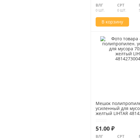
ВЛГ
СРТ
0 ШТ.
0 ШТ.
В корзину
Мешок полипропил
усиленный для мусо
желтый LIHTAR 4814
51.00 ₽
ВЛГ
СРТ