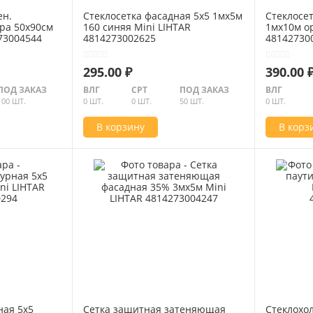
ен.
Стеклосетка фасадная 5х5 1мх5м
Стеклосе
ра 50x90см
160 синяя Mini LIHTAR
1мх10м о
73004544
4814273002625
48142730
295.00 ₽
390.00 
ПОД ЗАКАЗ
ВЛГ
СРТ
ПОД ЗАКАЗ
ВЛГ
100 ШТ.
0 ШТ.
0 ШТ.
50 ШТ.
0 ШТ.
В корзину
В корз
ная 5х5
Сетка защитная затеняющая
Стеклохол