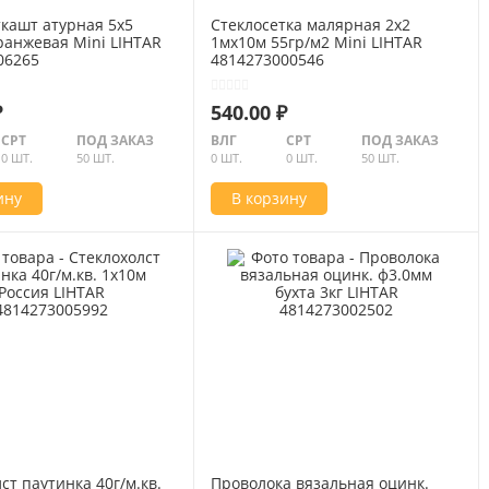
ткашт атурная 5х5
Стеклосетка малярная 2х2
ранжевая Mini LIHTAR
1мх10м 55гр/м2 Mini LIHTAR
06265
4814273000546
₽
540.00 ₽
СРТ
ПОД ЗАКАЗ
ВЛГ
СРТ
ПОД ЗАКАЗ
0 ШТ.
50 ШТ.
0 ШТ.
0 ШТ.
50 ШТ.
ину
В корзину
ст паутинка 40г/м.кв.
Проволока вязальная оцинк.