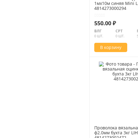
1мх10м синяя Mini 
4814273000294
550.00 ₽
ВЛГ
СРТ
0 ШТ.
0 ШТ.
В корзину
Проволока вязальна
ф2.0мм бухта 3кг LI
4814273002472