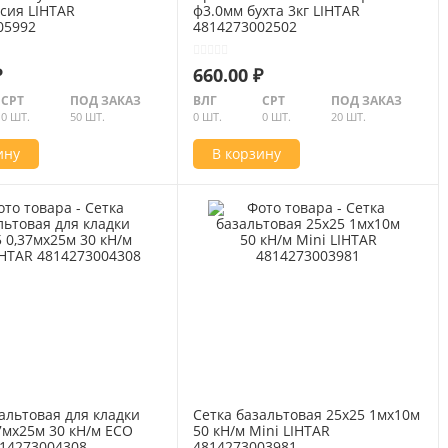
сия LIHTAR
ф3.0мм бухта 3кг LIHTAR
05992
4814273002502
₽
660.00 ₽
СРТ
ПОД ЗАКАЗ
ВЛГ
СРТ
ПОД ЗАКАЗ
0 ШТ.
50 ШТ.
0 ШТ.
0 ШТ.
20 ШТ.
ину
В корзину
альтовая для кладки
Сетка базальтовая 25х25 1мх10м
7мх25м 30 кН/м ECO
50 кН/м Mini LIHTAR
814273004308
4814273003981