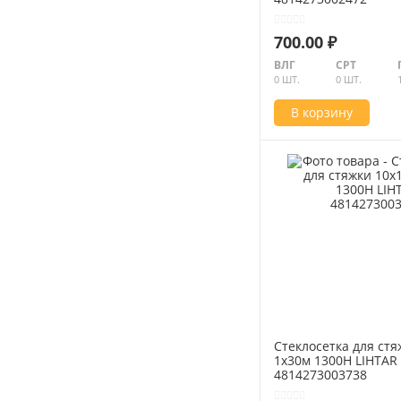
700.00 ₽
ВЛГ
СРТ
0 ШТ.
0 ШТ.
В корзину
Абразивные материалы
Автоаксессуары и принадлежности
Инструменты и оборудование
Стеклосетка для стя
1х30м 1300Н LIHTAR
4814273003738
Электроинструмент