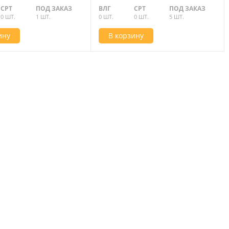
СРТ
ПОД ЗАКАЗ
ВЛГ
СРТ
ПОД ЗАКАЗ
0 ШТ.
1 ШТ.
0 ШТ.
0 ШТ.
5 ШТ.
ину
В корзину