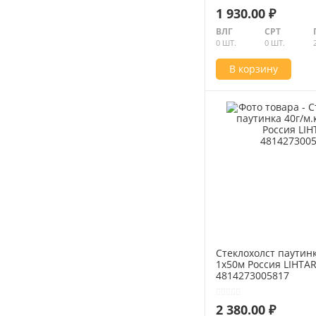
Клининг
1 930.00 ₽
Оборудование
ВЛГ
СРТ
0 ШТ.
0 ШТ.
Пневмоинструмент
В корзину
Новые товары
Расходные материалы
Режущий инструмент
Ручной инструмент
Системы хранения
Спецодежда и СИЗ
Хиты продаж
Стеклохолст паутинк
1х50м Россия LIHTA
4814273005817
2 380.00 ₽