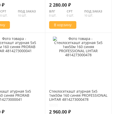
 ₽
2 280.00 ₽
СРТ
ПОД ЗАКАЗ
ВЛГ
СРТ
ПОД ЗАКАЗ
0 ШТ.
10 ШТ.
0 ШТ.
0 ШТ.
10 ШТ.
ину
В корзину
ткашт атурная 5х5
Стеклосеткашт атурная 5х5
60 синяя PRORAB
1мх50м 160 синяя PROFESSIONAL
814273000041
LIHTAR 4814273000478
 ₽
2 960.00 ₽