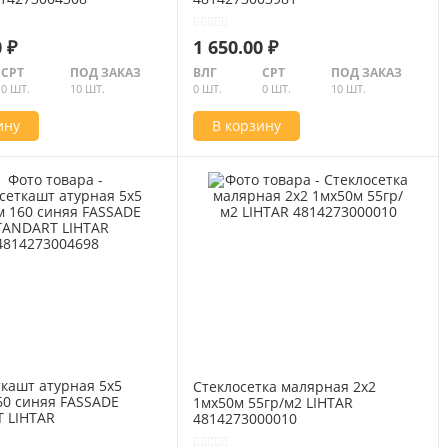
 ₽
1 650.00 ₽
СРТ
ПОД ЗАКАЗ
ВЛГ
СРТ
ПОД ЗАКАЗ
0 ШТ.
10 ШТ.
0 ШТ.
0 ШТ.
10 ШТ.
ину
В корзину
ткашт атурная 5х5
Стеклосетка малярная 2х2
60 синяя FASSADE
1мх50м 55гр/м2 LIHTAR
 LIHTAR
4814273000010
04698