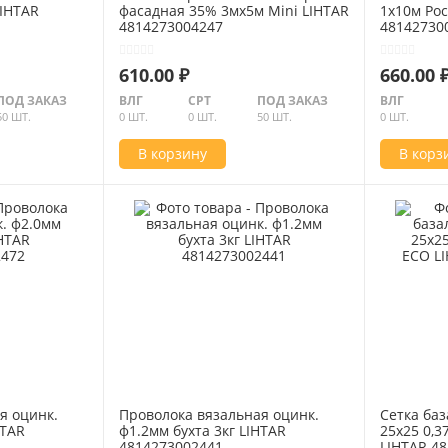
LIHTAR
фасадная 35% 3мх5м Mini LIHTAR
1х10м Рос
4814273004247
48142730
610.00 ₽
660.00 
ПОД ЗАКАЗ
ВЛГ
СРТ
ПОД ЗАКАЗ
ВЛГ
50 ШТ.
0 ШТ.
0 ШТ.
50 ШТ.
0 ШТ.
В корзину
В корз
я оцинк.
Проволока вязальная оцинк.
Сетка баз
HTAR
ф1.2мм бухта 3кг LIHTAR
25х25 0,3
4814273002441
LIHTAR 4