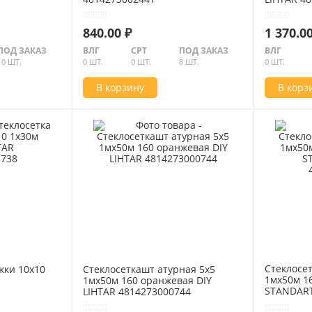
840.00 ₽
1 370.00
ПОД ЗАКАЗ
ВЛГ
СРТ
ПОД ЗАКАЗ
ВЛГ
10 ШТ.
0 ШТ.
0 ШТ.
8 ШТ.
0 ШТ.
В корзину
В корз
Стеклосе
жки 10х10
Стеклосеткашт атурная 5х5
1мх50м 1
1мх50м 160 оранжевая DIY
STANDART
LIHTAR 4814273000744
48142730