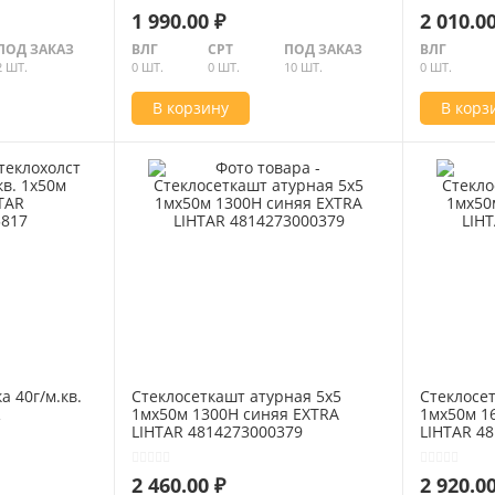
1 990.00 ₽
2 010.00
ПОД ЗАКАЗ
ВЛГ
СРТ
ПОД ЗАКАЗ
ВЛГ
2 ШТ.
0 ШТ.
0 ШТ.
10 ШТ.
0 ШТ.
В корзину
В корз
а 40г/м.кв.
Стеклосеткашт атурная 5х5
Стеклосе
R
1мх50м 1300Н синяя EXTRA
1мх50м 1
LIHTAR 4814273000379
LIHTAR 4
2 460.00 ₽
2 920.00