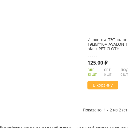
Изолента ПЭТ ткане
19мм*10м AVALON 1
black PET CLOTH
125.00 ₽
ВЛГ
СРТ
ПОД
83 ШТ.
0 ШТ.
0 ШТ
В корзину
Показано: 1 - 2 из 2 (с
Вся информация о товарах на сайте носит справочный характер и не явл