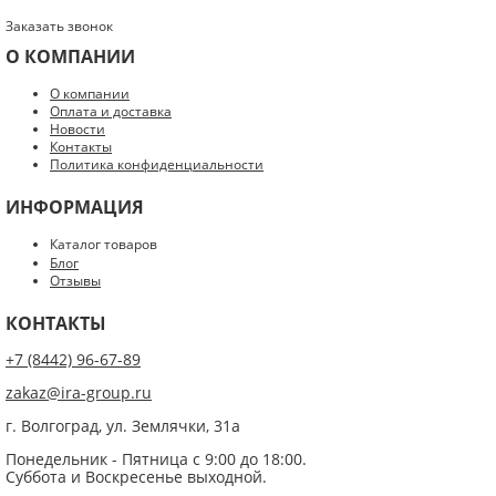
Заказать звонок
О КОМПАНИИ
Введите код с картинки:
*
О компании
Оплата и доставка
Новости
Контакты
Политика конфиденциальности
Я даю согласие на обработку моих персональных данных
ИНФОРМАЦИЯ
ОПУБЛИКОВАТЬ
Каталог товаров
Блог
Нажатием на кнопку «Опубликовать» я даю свое согласие на обработку
Отзывы
персональных данных в соответствии с
указанными условиями
.
КОНТАКТЫ
+7 (8442) 96-67-89
zakaz@ira-group.ru
г. Волгоград, ул. Землячки, 31а
Понедельник - Пятница с 9:00 до 18:00.
Суббота и Воскресенье выходной.