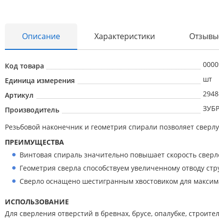
Описание
Характеристики
Отзывы
0000
Код товара
Абразивные материалы
шт
Единица измерения
Автоаксессуары и принадлежности
2948
Артикул
Инструменты и оборудование
ЗУБ
Производитель
Электроинструмент
Резьбовой наконечник и геометрия спирали позволяет сверлу 
Клининг
ПРЕИМУЩЕСТВА
Оборудование
Винтовая спираль значительно повышает скорость свер
Геометрия сверла способствуем увеличенному отводу стр
Пневмоинструмент
Сверло оснащено шестигранным хвостовиком для максим
Новые товары
ИСПОЛЬЗОВАНИЕ
Расходные материалы
Для сверления отверстий в бревнах, брусе, опалубке, строит