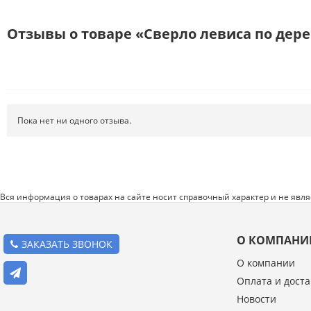
Режущий инструмент
Ручной инструмент
Отзывы о товаре «Cверло левиса по дере
Системы хранения
Спецодежда и СИЗ
Хиты продаж
Пока нет ни одного отзыва.
Вся информация о товарах на сайте носит справочный характер и не явл
О КОМПАНИ
ЗАКАЗАТЬ ЗВОНОК
О компании
Оплата и доста
Введите код с картинки:
Новости
*