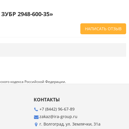
ЗУБР 2948-600-35»
НАПИСАТЬ ОТЗЫВ
Напишите отзыв о товаре или магазине
,
чтобы будущие покупатели не ошиблись в
своем выборе.
Сервис
. Как с вами общались менеджеры?
Ответили на все вопросы и помогли выбрать
товар?
ского кодекса Российской Федерации.
Доставка
. Как был упакован товар?
Доставили ли его вам в оговоренный срок?
КОНТАКТЫ
Товар
. Качественный? Какие его плюсы и
минусы?
+7 (8442) 96-67-89
zakaz@ira-group.ru
Правила оформления отзывов
г. Волгоград, ул. Землячки, 31а