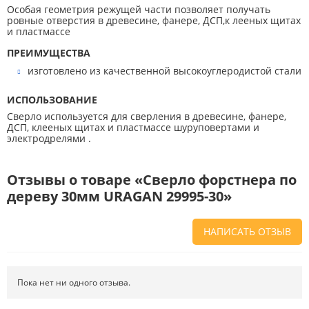
Особая геометрия режущей части позволяет получать
ровные отверстия в древесине, фанере, ДСП,к лееных щитах
и пластмассе
ПРЕИМУЩЕСТВА
изготовлено из качественной высокоуглеродистой стали
ИСПОЛЬЗОВАНИЕ
Сверло используется для сверления в древесине, фанере,
ДСП, клееных щитах и пластмассе шуруповертами и
электродрелями .
Отзывы о товаре «Cверло форстнера по
дереву 30мм URAGAN 29995-30»
НАПИСАТЬ ОТЗЫВ
Напишите отзыв о товаре или магазине
, чтобы будущие покупатели
не ошиблись в своем выборе.
Пока нет ни одного отзыва.
Сервис
. Как с вами общались менеджеры? Ответили на все вопросы и