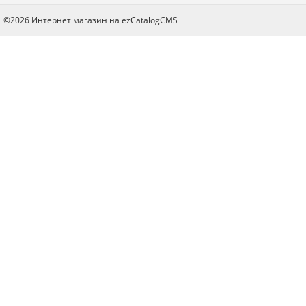
Я даю согласие на обработку моих персональных данных
©2026 Интернет магазин на ezCatalogCMS
ОПУБЛИКОВАТЬ
Нажатием на кнопку «Опубликовать» я даю свое согласие на обработку
персональных данных в соответствии с
указанными условиями
.