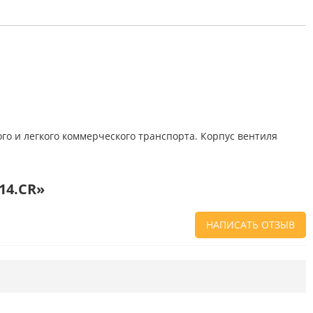
о и легкого коммерческого транспорта. Корпус вентиля
14.CR»
НАПИСАТЬ ОТЗЫВ
Напишите отзыв о товаре или магазине
,
чтобы будущие покупатели не ошиблись в
своем выборе.