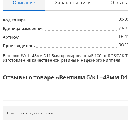
Описание
Характеристики
Отзывы
Абразивные материалы
Автоаксессуары и принадлежности
00-0
Код товара
Инструменты и оборудование
упак
Единица измерения
TR.4
Электроинструмент
Артикул
ROSS
Производитель
Клининг
Вентили б/к L=48мм D11,5мм хромированный 100шт ROSSVIK TR
Оборудование
изготовлен из качественной резины и надежного ниппеля.
Пневмоинструмент
Отзывы о товаре «Вентили б/к L=48мм D
Новые товары
Расходные материалы
Режущий инструмент
Ручной инструмент
Пока нет ни одного отзыва.
Системы хранения
Спецодежда и СИЗ