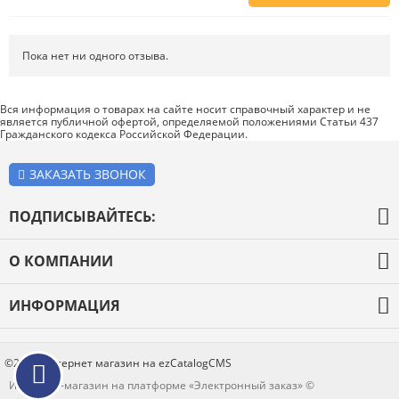
Напишите отзыв о товаре или магазине
, чтобы будущие покупатели
не ошиблись в своем выборе.
Пока нет ни одного отзыва.
Сервис
. Как с вами общались менеджеры? Ответили на все вопросы и
помогли выбрать товар?
Вся информация о товарах на сайте носит справочный характер и не
является публичной офертой, определяемой положениями Статьи 437
Доставка
. Как был упакован товар? Доставили ли его вам в
Гражданского кодекса Российской Федерации.
оговоренный срок?
Товар
. Качественный? Какие его плюсы и минусы?
ЗАКАЗАТЬ ЗВОНОК
Правила оформления отзывов
ПОДПИСЫВАЙТЕСЬ:
О КОМПАНИИ
О компании
ИНФОРМАЦИЯ
Оплата и доставка
Каталог товаров
Новости
Блог
©2026 Интернет магазин на ezCatalogCMS
Контакты
Интернет-магазин на платформе «Электронный заказ» ©
Отзывы