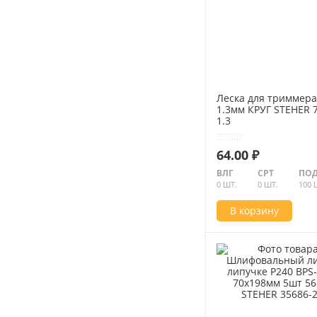
Леска для триммера
1.3мм КРУГ STEHER 
1.3
64.00 ₽
ВЛГ
СРТ
ПОД
0 ШТ.
0 ШТ.
100 
В корзину