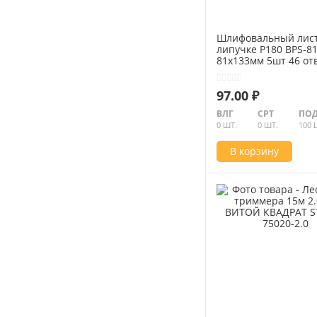
Шлифовальный лист
липучке Р180 BPS-81
81х133мм 5шт 46 отв
STEHER 35687-180
97.00 ₽
ВЛГ
СРТ
ПОД
0 ШТ.
0 ШТ.
100 
В корзину