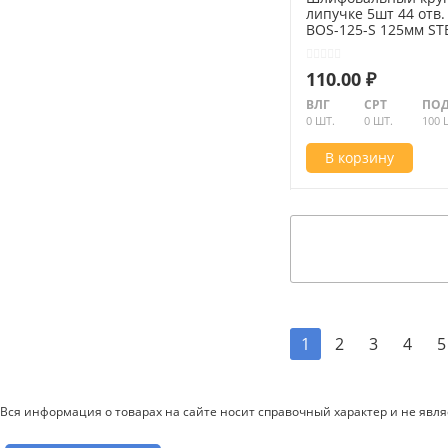
липучке 5шт 44 отв.
BOS-125-S 125мм ST
35685-240
110.00 ₽
ВЛГ
СРТ
ПОД
0 ШТ.
0 ШТ.
100 
В корзину
2
3
4
5
1
Вся информация о товарах на сайте носит справочный характер и не явл