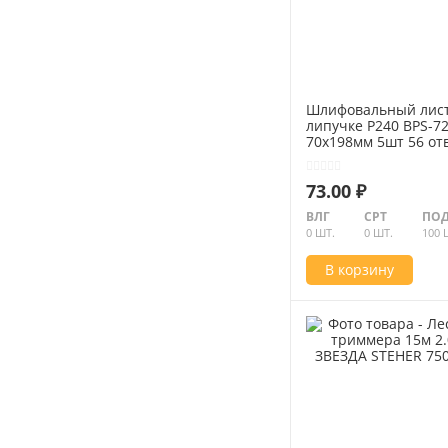
Шлифовальный лист
липучке Р240 BPS-72
70х198мм 5шт 56 отв
STEHER 35686-240
73.00 ₽
ВЛГ
СРТ
ПОД
0 ШТ.
0 ШТ.
100 
В корзину