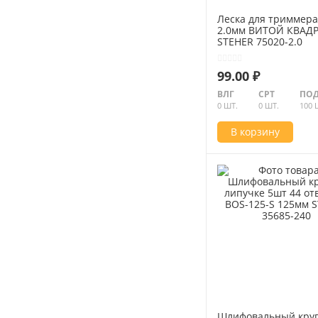
Леска для триммера
2.0мм ВИТОЙ КВАД
STEHER 75020-2.0
99.00 ₽
ВЛГ
СРТ
ПОД
0 ШТ.
0 ШТ.
100 
В корзину
Шлифовальный круг