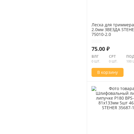
Леска для триммера
2.0мм ЗВЕЗДА STEH
75010-2.0
75.00 ₽
ВЛГ
СРТ
ПОД
0 ШТ.
0 ШТ.
100 
В корзину