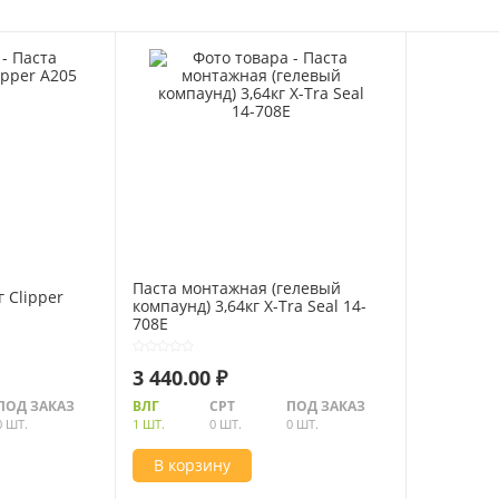
Паста монтажная (гелевый
 Clipper
компаунд) 3,64кг X-Tra Seal 14-
708E
3 440.00 ₽
ПОД ЗАКАЗ
ВЛГ
СРТ
ПОД ЗАКАЗ
0 ШТ.
1 ШТ.
0 ШТ.
0 ШТ.
В корзину