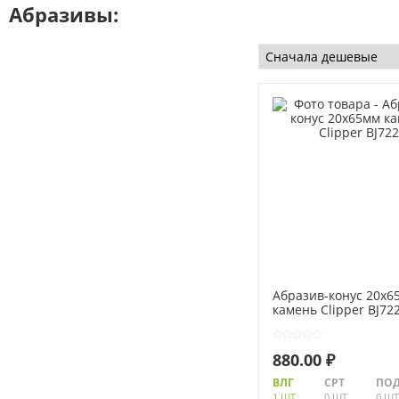
Абразивы:
Абразив-конус 20х6
камень Clipper BJ72
880.00 ₽
ВЛГ
СРТ
ПОД
1 ШТ.
0 ШТ.
0 ШТ